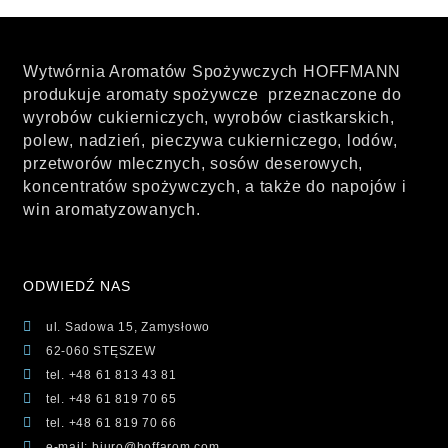
Wytwórnia Aromatów Spożywczych HOFFMANN
produkuje aromaty spożywcze przeznaczone do
wyrobów cukierniczych, wyrobów ciastkarskich,
polew, nadzień, pieczywa cukierniczego, lodów,
przetworów mlecznych, sosów deserowych,
koncentratów spożywczych, a także do napojów i
win aromatyzowanych.
ODWIEDŹ NAS
ul. Sadowa 15, Zamysłowo
62-060 STĘSZEW
tel. +48 61 813 43 81
tel. +48 61 819 70 65
tel. +48 61 819 70 66
e-mail: biuro@hoffarom.com